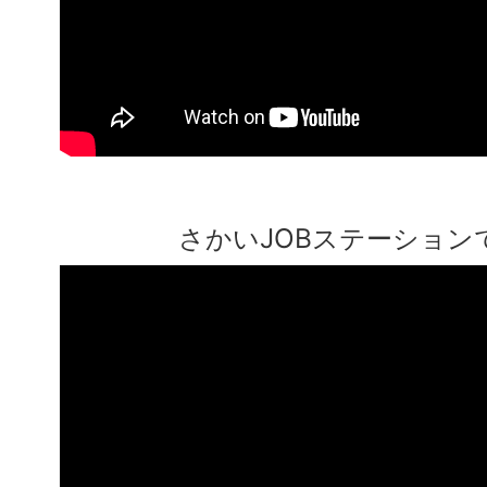
2026年06月19日
【企業向け】職場定着支援セ
取り組む人材育成～明日から“
の職場環境整備～」開催！
さかいJOBステーション
2026年06月17日
アリオ鳳にて「堺職フェス」開
月8日･9日）
2026年06月17日