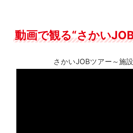
堺市内企業と学生のさかいイ
等プログラム参加学生募集！
動画で観る“さかいJO
2026年06月25日
台風等、災害時の対応につい
さかいJOBツアー～施
2026年06月25日
7/1受付開始！堺マザーズハ
ミナー『印象アップの大人文