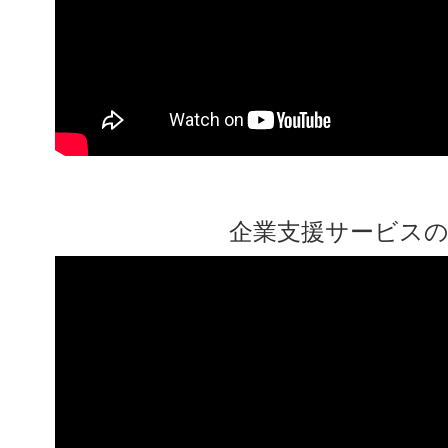
「堺でしごと探してみぃひん？
合同企業説明会 参加企業情報
2026年06月12日
7/2申込受付開始！南サテラ
企業支援サービス
「求人票の見方・探し方」セミ
日）
2026年06月05日
ITパスポートスタートアップ