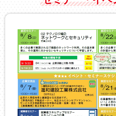
2026年05月23日
フリーWi-Fiの一時利用停止
1
お知らせ
枚
目
の
ス
ラ
イ
ド