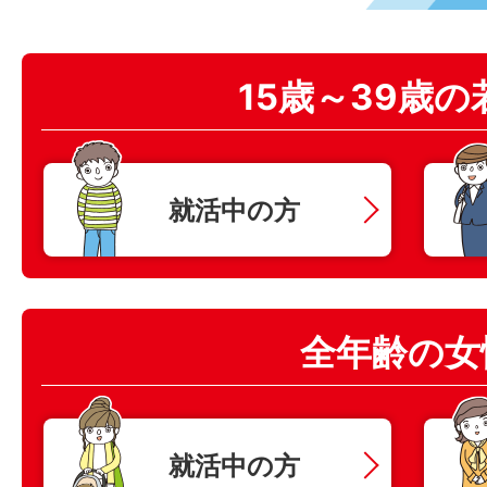
15歳～39歳の
就活中
の方
全年齢の女
就活中
の方