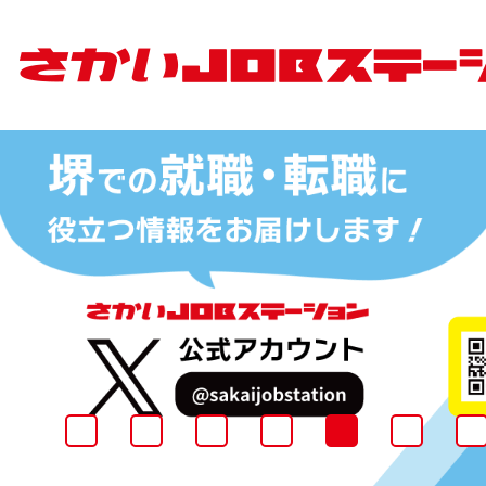
5
枚
目
の
ス
ラ
イ
ド